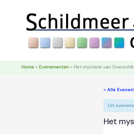
Ga
naar
de
inhoud
Home
Evenementen
Het mysterie van Overschild
« Alle Evene
Dit evenemen
Het myst