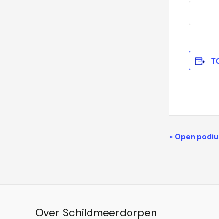
T
Evenement
«
Open podium
Navigatie
Over Schildmeerdorpen