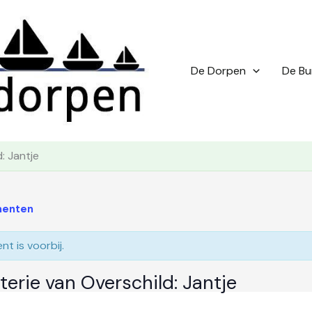
De Dorpen
De Bu
: Jantje
menten
t is voorbij.
erie van Overschild: Jantje