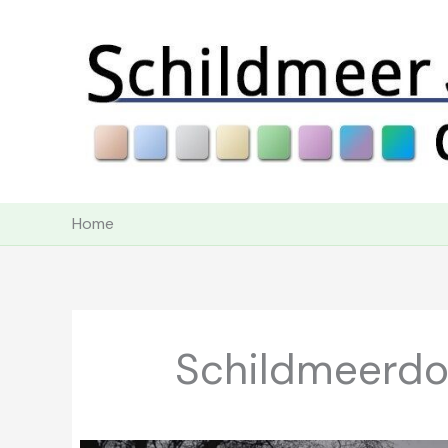
Ga
naar
de
inhoud
Home
Schildmeerdo