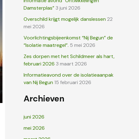
Informatie avond “Ontwikkelingen
r
Damsterplas”
3 juni 2026
:
Overschild krijgt mogelijk danslessen
22
mei 2026
Voorlichtingsbijeenkomst “Nij Begun” de
“Isolatie maatregel”.
5 mei 2026
Zes dorpen met het Schildmeer als hart,
februari 2026
3 maart 2026
Informatieavond over de isolatieaanpak
van Nij Begun
15 februari 2026
Archieven
juni 2026
mei 2026