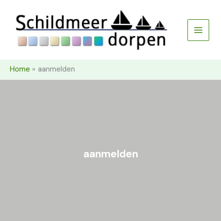
Ga
naar
de
inhoud
Home
aanmelden
aanmelden