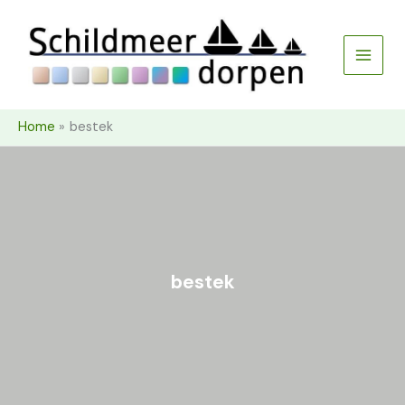
Ga
naar
de
inhoud
Home
bestek
bestek