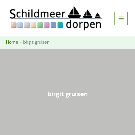
Ga
naar
de
inhoud
Home
birgit gruisen
birgit gruisen