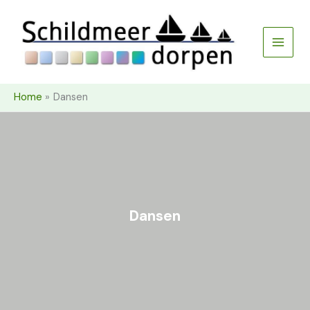
Ga
naar
de
inhoud
Home
Dansen
Dansen