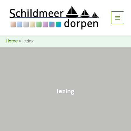
Ga
naar
de
inhoud
Home
lezing
lezing