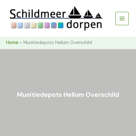
Ga
naar
de
inhoud
Home
Munitiedepots Hellum Overschild
Munitiedepots Hellum Overschild