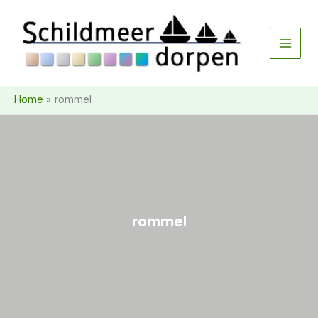
Ga
naar
de
inhoud
Home
rommel
rommel