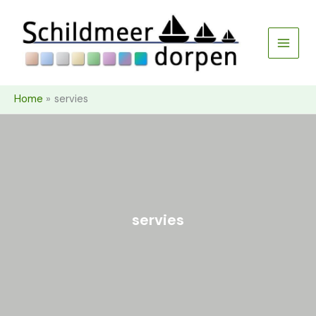
Ga
naar
de
inhoud
Home
servies
servies