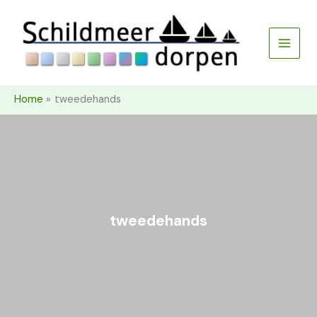
Ga
naar
de
inhoud
Home
tweedehands
tweedehands