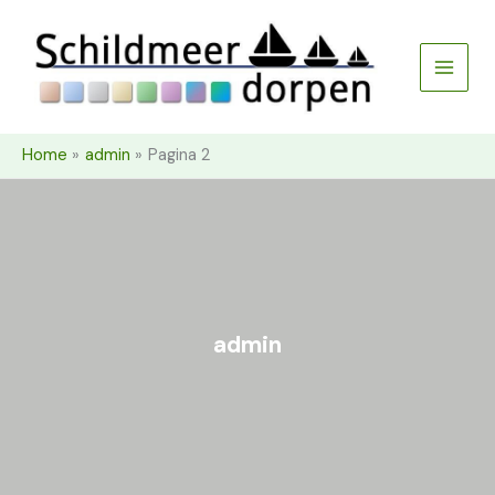
Ga
naar
de
inhoud
Home
admin
Pagina 2
admin