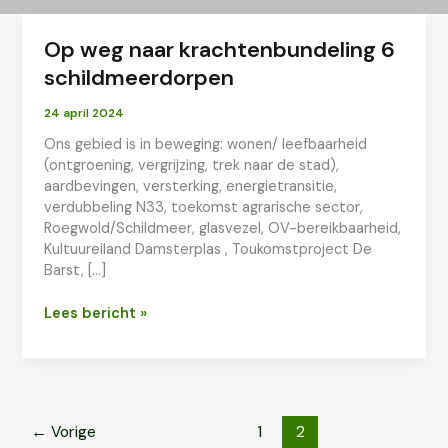
Op weg naar krachtenbundeling 6
schildmeerdorpen
24 april 2024
Ons gebied is in beweging: wonen/ leefbaarheid
(ontgroening, vergrijzing, trek naar de stad),
aardbevingen, versterking, energietransitie,
verdubbeling N33, toekomst agrarische sector,
Roegwold/Schildmeer, glasvezel, OV-bereikbaarheid,
Kultuureiland Damsterplas , Toukomstproject De
Barst, […]
Op
Lees bericht »
weg
naar
krachtenbundeling
6
schildmeerdorpen
←
Vorige
1
2