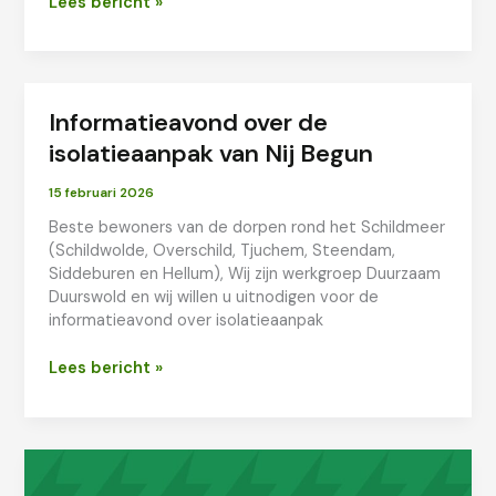
Zes
Lees bericht »
dorpen
met
het
Schildmeer
Informatieavond over de
als
hart,
isolatieaanpak van Nij Begun
februari
2026
15 februari 2026
Beste bewoners van de dorpen rond het Schildmeer
(Schildwolde, Overschild, Tjuchem, Steendam,
Siddeburen en Hellum), Wij zijn werkgroep Duurzaam
Duurswold en wij willen u uitnodigen voor de
informatieavond over isolatieaanpak
Informatieavond
Lees bericht »
over
de
isolatieaanpak
van
Nij