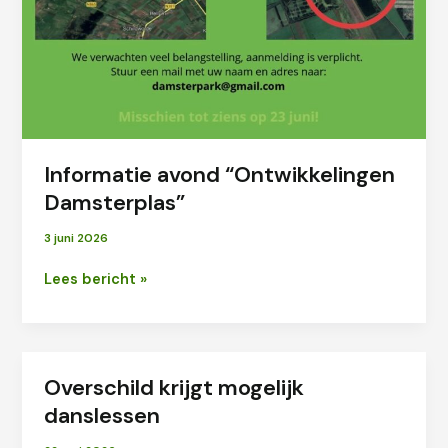
Informatie avond “Ontwikkelingen
Damsterplas”
3 juni 2026
Informatie
Lees bericht »
avond
“Ontwikkelingen
Damsterplas”
Overschild krijgt mogelijk
danslessen