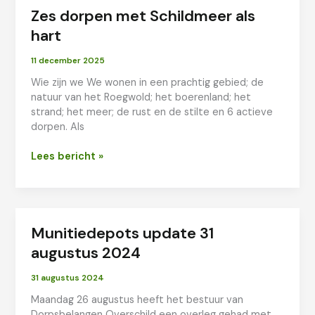
Zes dorpen met Schildmeer als
hart
11 december 2025
Wie zijn we We wonen in een prachtig gebied; de
natuur van het Roegwold; het boerenland; het
strand; het meer; de rust en de stilte en 6 actieve
dorpen. Als
Zes
Lees bericht »
dorpen
met
Schildmeer
als
Munitiedepots update 31
hart
augustus 2024
31 augustus 2024
Maandag 26 augustus heeft het bestuur van
Dorpsbelangen Overschild een overleg gehad met