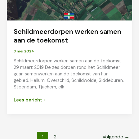
Schildmeerdorpen werken samen
aan de toekomst
3 mei 2024
Schildmeerdorpen werken samen aan de toekomst
29 maart 2019 De zes dorpen rond het Schildmeer
gaan samenwerken aan de toekomst van hun
gebied. Hellum, Overschild, Schildwolde, Siddeburen,
Steendam, Tjuchem, elk
Schildmeerdorpen
Lees bericht »
werken
samen
aan
de
toekomst
1
2
Volgende
→