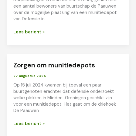
een aantal bewoners van buurtschap de Paauwen
over de mogelijke plaatsing van een munitiedepot
van Defensie in
Munitiedepots
Lees bericht »
update
31
augustus
2024
Zorgen om munitiedepots
27 augustus 2024
Op 15 juli 2024 kwamen bij toeval een paar
buurtgenoten erachter dat defensie onderzoekt
welke plekken in Midden-Groningen geschikt zijn
voor een munitiedepot. Het gaat om de driehoek
De Paauwen
Zorgen
Lees bericht »
om