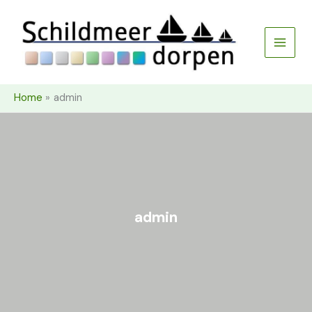
Ga
naar
de
inhoud
Home
admin
admin