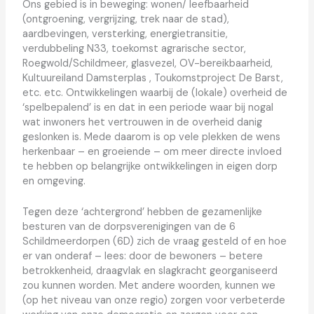
Ons gebied is in beweging: wonen/ leefbaarheid
(ontgroening, vergrijzing, trek naar de stad),
aardbevingen, versterking, energietransitie,
verdubbeling N33, toekomst agrarische sector,
Roegwold/Schildmeer, glasvezel, OV-bereikbaarheid,
Kultuureiland Damsterplas , Toukomstproject De Barst,
etc. etc. Ontwikkelingen waarbij de (lokale) overheid de
‘spelbepalend’ is en dat in een periode waar bij nogal
wat inwoners het vertrouwen in de overheid danig
geslonken is. Mede daarom is op vele plekken de wens
herkenbaar – en groeiende – om meer directe invloed
te hebben op belangrijke ontwikkelingen in eigen dorp
en omgeving.
Tegen deze ‘achtergrond’ hebben de gezamenlijke
besturen van de dorpsverenigingen van de 6
Schildmeerdorpen (6D) zich de vraag gesteld of en hoe
er van onderaf – lees: door de bewoners – betere
betrokkenheid, draagvlak en slagkracht georganiseerd
zou kunnen worden. Met andere woorden, kunnen we
(op het niveau van onze regio) zorgen voor verbeterde