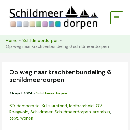
Ga
naar
de
inhoud
Home
Schildmeerdorpen
Op weg naar krachtenbundeling 6 schildmeerdorpen
Op weg naar krachtenbundeling 6
schildmeerdorpen
24 april 2024
•
Schildmeerdorpen
6D
,
democratie
,
Kultuureiland
,
leefbaarheid
,
OV
,
Roegwold
,
Schildmeer
,
Schildmeerdorpen
,
stembus
,
test
,
wonen