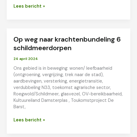
Schildmeerdorpen
Lees bericht »
werken
samen
aan
de
Op weg naar krachtenbundeling 6
toekomst
schildmeerdorpen
24 april 2024
Ons gebied is in beweging: wonen/ leefbaarheid
(ontgroening, vergrijzing, trek naar de stad),
aardbevingen, versterking, energietransitie,
verdubbeling N33, toekomst agrarische sector,
Roegwold/Schildmeer, glasvezel, OV-bereikbaarheid,
Kultuureiland Damsterplas , Toukomstproject De
Barst,
Op
Lees bericht »
weg
naar