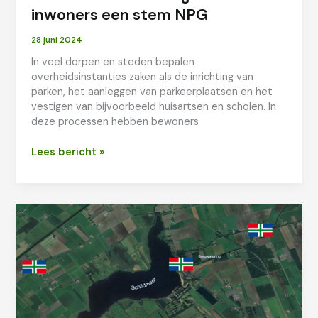
inwoners een stem NPG
28 juni 2024
In veel dorpen en steden bepalen
overheidsinstanties zaken als de inrichting van
parken, het aanleggen van parkeerplaatsen en het
vestigen van bijvoorbeeld huisartsen en scholen. In
deze processen hebben bewoners
Nieuwe
Lees bericht »
Democratie
geeft
inwoners
een
stem
NPG