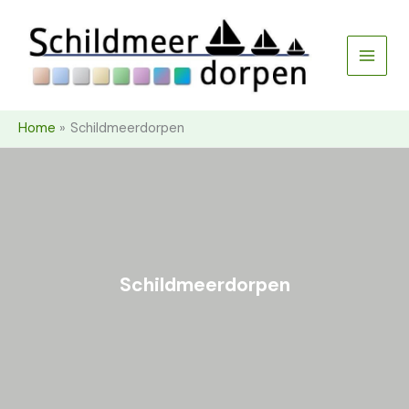
Ga
naar
de
inhoud
Home
Schildmeerdorpen
Schildmeerdorpen