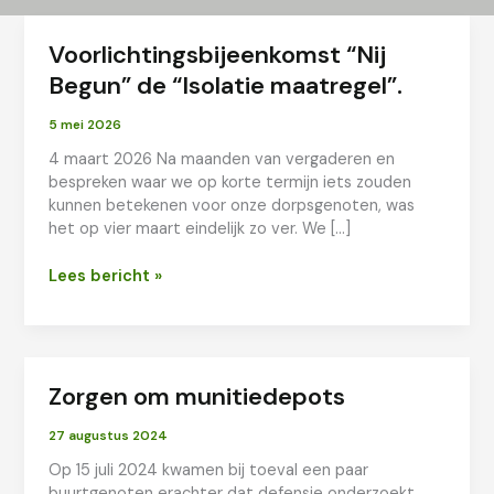
Voorlichtingsbijeenkomst “Nij
Begun” de “Isolatie maatregel”.
5 mei 2026
4 maart 2026 Na maanden van vergaderen en
bespreken waar we op korte termijn iets zouden
kunnen betekenen voor onze dorpsgenoten, was
het op vier maart eindelijk zo ver. We […]
Voorlichtingsbijeenkomst
Lees bericht »
“Nij
Begun”
de
“Isolatie
Zorgen om munitiedepots
maatregel”.
27 augustus 2024
Op 15 juli 2024 kwamen bij toeval een paar
buurtgenoten erachter dat defensie onderzoekt